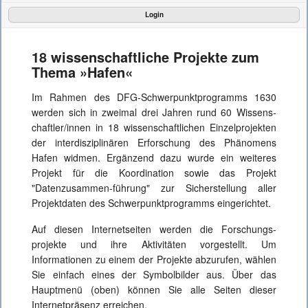
Login
Die Projekte
18 wissenschaftliche Projekte zum
Aktuelles
Thema »Hafen«
Konferenz
Im Rahmen des DFG-Schwer­punkt­programms 1630
werden sich in zweimal drei Jahren rund 60 Wissen­s­
Interner Bereich
chaftler/innen in 18 wissen­schaft­lichen Einzel­projekten
der inter­diszi­plinären Erforschung des Phänomens
Hafen widmen. Ergänzend dazu wurde ein weiteres
Projekt für die Koordination sowie das Projekt
"Datenzusammen-führung" zur Sicherstellung aller
Projektdaten des Schwer­punkt­programms eingerichtet.
Auf diesen Internet­seiten werden die Forschungs­
projekte und ihre Aktivitäten vorgestellt. Um
Informationen zu einem der Projekte abzurufen, wählen
Sie einfach eines der Symbol­bilder aus. Über das
Hauptmenü (oben) können Sie alle Seiten dieser
Internet­präsenz erreichen.